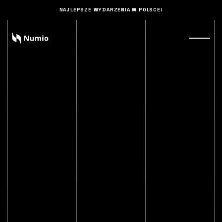
NAJLEPSZE WYDARZENIA W POLSCE!
KUP BILET